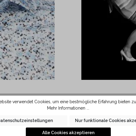
Form ausgestattet. Durch
Das Hemd wird aus 
bsite verwendet Cookies, um eine bestmögliche Erfahrung bieten z
st sich diese Kragenform
Baumwollfaser glättet 
Mehr Informationen ...
 Stoff und grösserem
kleine Falten im Hemd le
atenschutzeinstellungen
Nur funktionale Cookies akz
e in KAUF Qualität liegt
 der Haut.
Alle Cookies akzeptieren