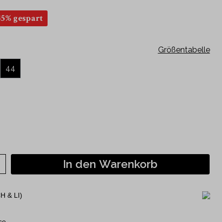
Kurzarm
45% gespart
120 Jahre Jubiläumshemden
Philipp Fankhauser Kollektion
Größentabelle
44
In den Warenkorb
H & LI)
se