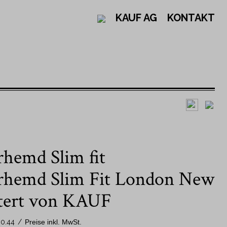
KAUF AG
KONTAKT
Design
Nach Kragenform
hemd Slim fit
Einfarbige Hemden
New Kent Kragen
Gestreifte Hemden
Button Down Kragen
rhemd Slim Fit London New
Karohemden
Kent Kragen
tert von KAUF
Gemusterte Hemden
Nach Ärmellänge
0.44
/
Preise inkl. MwSt.
Schweizer Hemden - Jacob Kauf
Langarm