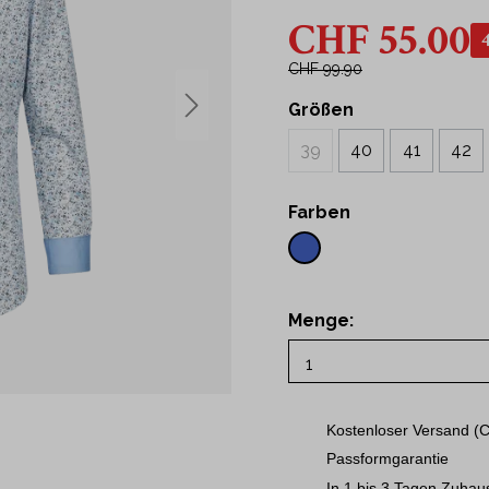
43
CHF 55.00
t Hemden
44
Hemden
45
CHF 99.90
46
Größen
ne
48
39
40
41
42
50
S
Farben
M
L
XL
Menge:
2XL
3XL
Kostenloser Versand (C
Passformgarantie
In 1 bis 3 Tagen Zuhau