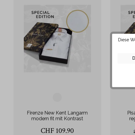
Diese We
D
Firenze New Kent Langarm
Pis
modern fit mit Kontrast
re
CHF 109.90