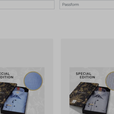
43
Passform
t Hemden
44
Hemden
45
46
ne
48
50
S
M
L
XL
2XL
3XL