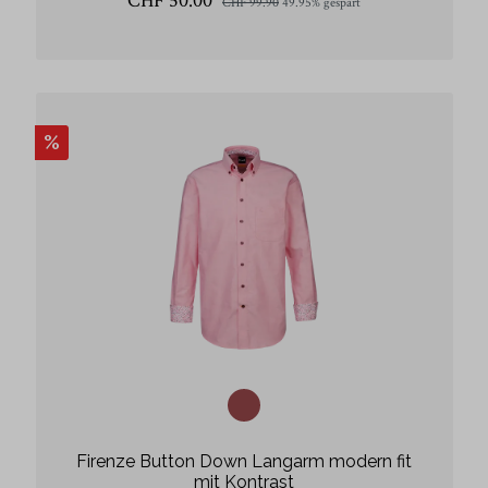
CHF 50.00
CHF 99.90
49.95% gespart
%
Firenze Button Down Langarm modern fit
mit Kontrast