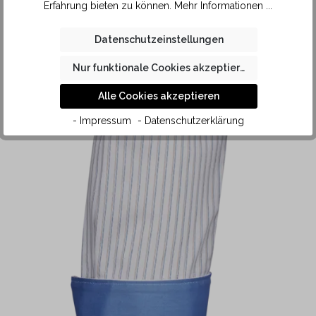
sich diese Kragenform sehr gut mit einer klassischen
Erfahrung bieten zu können.
Mehr Informationen ...
Krawatte aus festerem Stoff und grösserem Krawatten-
Knoten tragen. Dank der hochwertigen Baumwolle in KAUF
Datenschutzeinstellungen
Qualität liegt der Kragen des London New Kent Herren Slim
Nur funktionale Cookies akzeptieren
Fit tailliert angenehm weich auf der Haut.
Alle Cookies akzeptieren
- Impressum
- Datenschutzerklärung