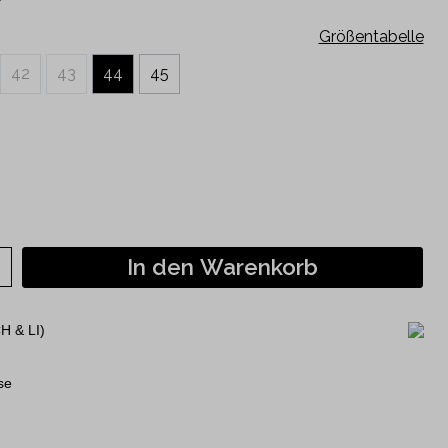
Kurzarm
Größentabelle
120 Jahre Jubiläumshemden
42
43
44
45
Philipp Fankhauser Kollektion
In den Warenkorb
H & LI)
se