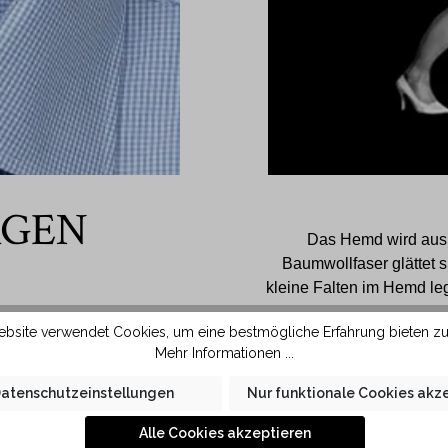
AGEN
Das Hemd wird aus s
Baumwollfaser glättet 
kleine Falten im Hemd le
Form ausgestattet. Durch
bsite verwendet Cookies, um eine bestmögliche Erfahrung bieten z
st sich diese Kragenform
Mehr Informationen ...
 Stoff und grösserem
e in KAUF Qualität liegt
atenschutzeinstellungen
Nur funktionale Cookies akz
 der Haut.
Alle Cookies akzeptieren