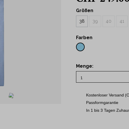
43
t Hemden
44
Größen
Hemden
45
38
39
40
41
46
ne
48
Farben
50
S
M
Menge:
L
XL
2XL
3XL
Kostenloser Versand (C
Passformgarantie
In 1 bis 3 Tagen Zuhau