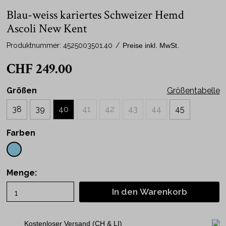
Blau-weiss kariertes Schweizer Hemd
Ascoli New Kent
Produktnummer:
4525003501.40
/
Preise inkl. MwSt.
CHF 249.00
Größen
Größentabelle
38
39
40
41
42
43
44
45
Farben
Menge:
In den Warenkorb
Kostenloser Versand (CH & LI)