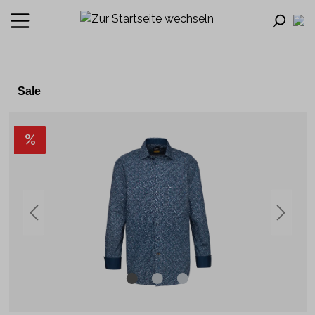
Sale
%