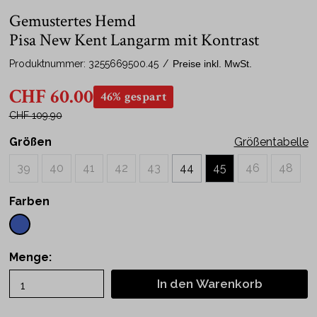
Gemustertes Hemd
Pisa New Kent Langarm mit Kontrast
Produktnummer:
3255669500.45
/
Preise inkl. MwSt.
CHF 60.00
46% gespart
CHF 109.90
Größen
Größentabelle
39
40
41
42
43
44
45
46
48
Farben
Menge:
In den Warenkorb