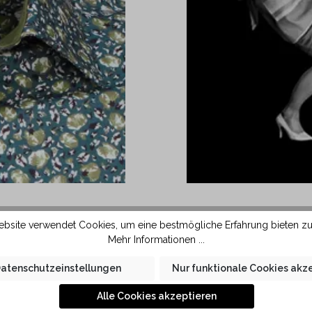
bsite verwendet Cookies, um eine bestmögliche Erfahrung bieten z
Form ausgestattet. Durch
Das Hemd wird aus 
Mehr Informationen ...
st sich diese Kragenform
Baumwollfaser glättet 
 Stoff und grösserem
kleine Falten im Hemd le
atenschutzeinstellungen
Nur funktionale Cookies akz
e in KAUF Qualität liegt
 der Haut.
Alle Cookies akzeptieren