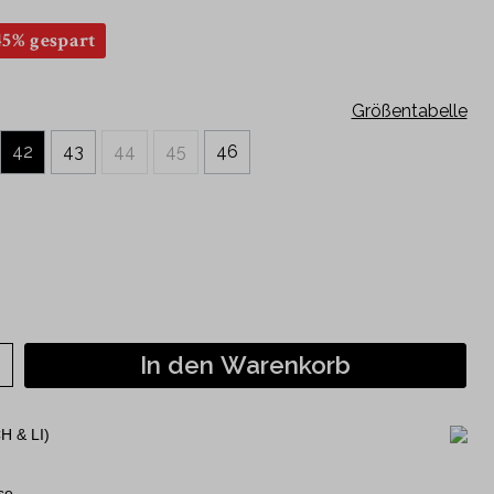
Kurzarm
45% gespart
120 Jahre Jubiläumshemden
Philipp Fankhauser Kollektion
Größentabelle
42
43
44
45
46
In den Warenkorb
H & LI)
se