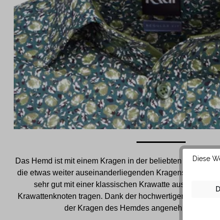
Diese We
Das Hemd ist mit einem Kragen in der beliebten New Kent 
die etwas weiter auseinanderliegenden Kragenspitzen läs
sehr gut mit einer klassischen Krawatte aus festerem
D
Krawattenknoten tragen. Dank der hochwertigen Baumwoll
der Kragen des Hemdes angenehm weich auf