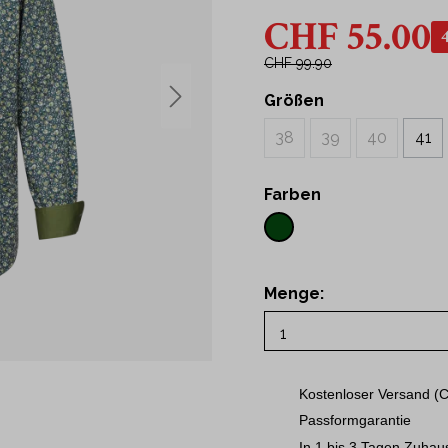
43
CHF 55.00
t Hemden
44
Hemden
45
CHF 99.90
46
Größen
ne
48
38
39
40
41
50
S
Farben
M
L
XL
Menge:
2XL
3XL
Kostenloser Versand (C
Passformgarantie
In 1 bis 3 Tagen Zuhau