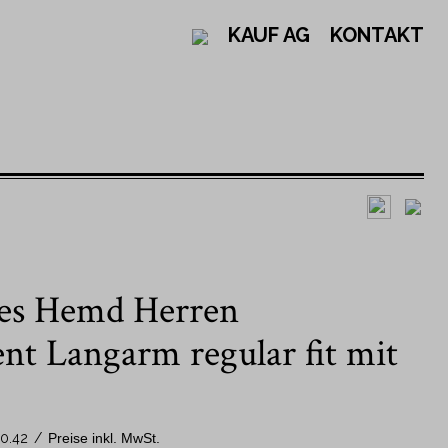
KAUF AG
KONTAKT
Design
Nach Kragenform
es Hemd Herren
Einfarbige Hemden
New Kent Kragen
Gestreifte Hemden
Button Down Kragen
nt Langarm regular fit mit
Karohemden
Kent Kragen
Gemusterte Hemden
Nach Ärmellänge
0.42
/
Preise inkl. MwSt.
Schweizer Hemden - Jacob Kauf
Langarm