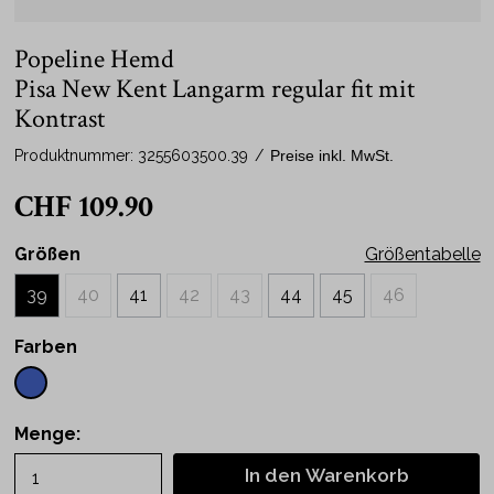
Popeline Hemd
Pisa New Kent Langarm regular fit mit
Kontrast
Produktnummer:
3255603500.39
/
Preise inkl. MwSt.
CHF 109.90
Größen
Größentabelle
39
40
41
42
43
44
45
46
Farben
Menge:
In den Warenkorb