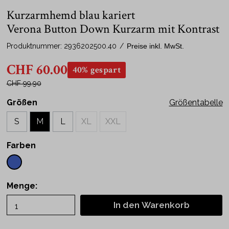
Kurzarmhemd blau kariert
Verona Button Down Kurzarm mit Kontrast
Produktnummer:
2936202500.40
/
Preise inkl. MwSt.
CHF 60.00
40% gespart
CHF 99.90
Größen
Größentabelle
S
M
L
XL
XXL
Farben
Menge:
In den Warenkorb