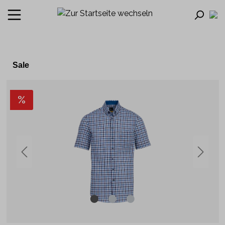
Sale
%