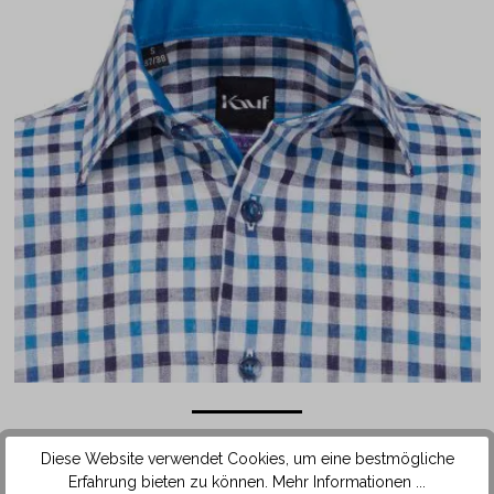
Das Hemd ist mit einem modischen Button Down Kragen
Diese Website verwendet Cookies, um eine bestmögliche
ausgestattet. Die enganstehenden Kragenspitzen sind am
Erfahrung bieten zu können.
Mehr Informationen ...