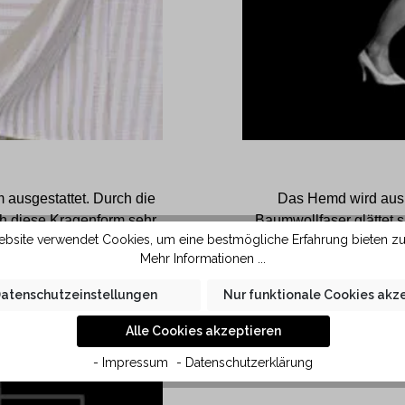
 ausgestattet. Durch die
Das Hemd wird aus s
ch diese Kragenform sehr
Baumwollfaser glättet 
bsite verwendet Cookies, um eine bestmögliche Erfahrung bieten z
chmäleren Krawattenknoten
kleine Falten im Hemd le
Mehr Informationen ...
ät liegt der Kragen des
ut.
atenschutzeinstellungen
Nur funktionale Cookies akz
Alle Cookies akzeptieren
- Impressum
- Datenschutzerklärung