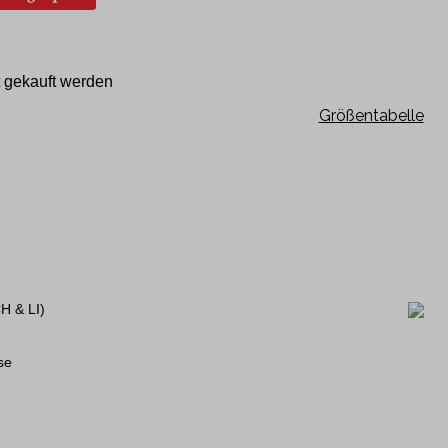
Kurzarm
120 Jahre Jubiläumshemden
 gekauft werden
Philipp Fankhauser Kollektion
Größentabelle
H & LI)
se