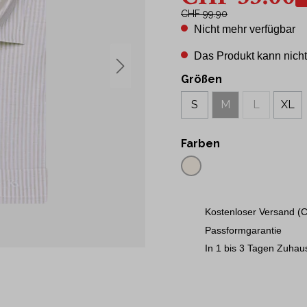
43
CHF 99.90
t Hemden
44
Nicht mehr verfügbar
Hemden
45
Das Produkt kann nicht
46
ne
Größen
48
50
S
M
L
XL
S
M
Farben
L
XL
2XL
Kostenloser Versand (C
3XL
Passformgarantie
In 1 bis 3 Tagen Zuhau