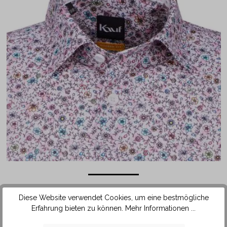
Das Hemd ist mit einem Kragen in der beliebten Kent Form
Diese Website verwendet Cookies, um eine bestmögliche
ausgestattet. Durch die etwas enger aneinanderliegenden
Erfahrung bieten zu können.
Mehr Informationen ...
Kragenspitzen lässt sich diese Kragenform sehr gut mit