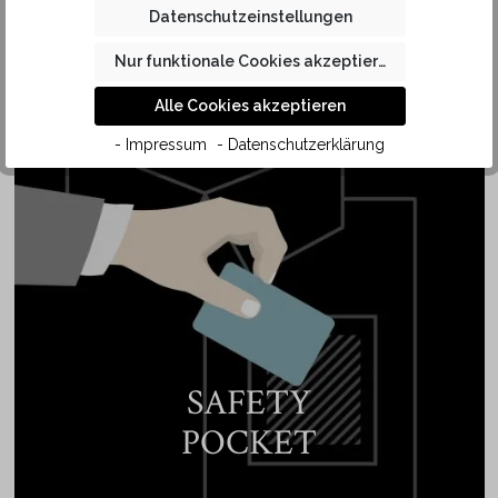
einer sportiven Krawatte aus feinerem Stoff und schmäleren
Datenschutzeinstellungen
Krawattenknoten tragen. Dank der hochwertigen
Nur funktionale Cookies akzeptieren
Baumwolle in KAUF Qualität liegt der Kragen des Hemdes
angenehm weich auf der Haut.
Alle Cookies akzeptieren
- Impressum
- Datenschutzerklärung
SAFETY
POCKET