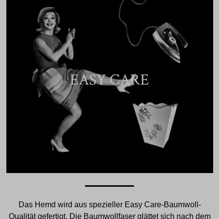
EASY CARE
Das Hemd wird aus spezieller Easy Care-Baumwoll-
Qualität gefertigt. Die Baumwollfaser glättet sich nach dem