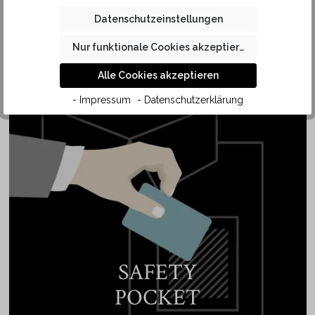
Kragenspitzen lässt sich diese Kragenform sehr gut mit
Datenschutzeinstellungen
einer sportiven Krawatte aus feinerem Stoff und schmäleren
Krawattenknoten tragen. Dank der hochwertigen
Nur funktionale Cookies akzeptieren
Baumwolle in KAUF Qualität liegt der Kragen des Hemdes
Alle Cookies akzeptieren
angenehm weich auf der Haut.
- Impressum
- Datenschutzerklärung
SAFETY
POCKET