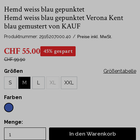
Hemd weiss blau gepunktet
Hemd weiss blau gepunktet Verona Kent
blau gemustert von KAUF
Produktnummer:
2916207000.40
/
Preise inkl. MwSt.
CHF 55.00
45% gespart
CHF 99.90
Größen
Größentabelle
S
M
L
XL
XXL
Farben
Menge:
In den Warenkorb