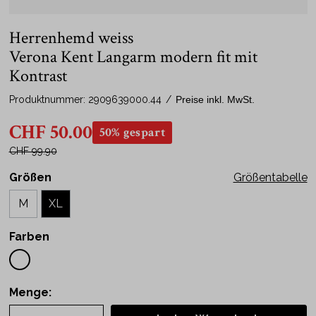
Herrenhemd weiss
Verona Kent Langarm modern fit mit
Kontrast
Produktnummer:
2909639000.44
/
Preise inkl. MwSt.
CHF 50.00
50% gespart
CHF 99.90
Größen
Größentabelle
M
XL
Farben
Menge: