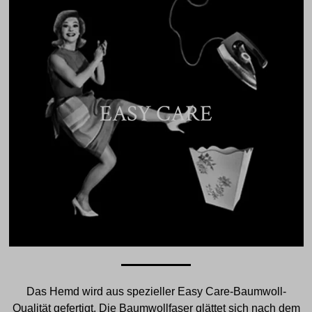
EASY CARE
Das Hemd wird aus spezieller Easy Care-Baumwoll-
Qualität gefertigt. Die Baumwollfaser glättet sich nach dem