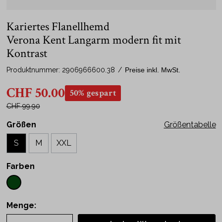
Kariertes Flanellhemd
Verona Kent Langarm modern fit mit
Kontrast
Produktnummer:
2906966600.38
/
Preise inkl. MwSt.
CHF 50.00
50% gespart
CHF 99.90
Größen
Größentabelle
S
M
XXL
Farben
Menge: