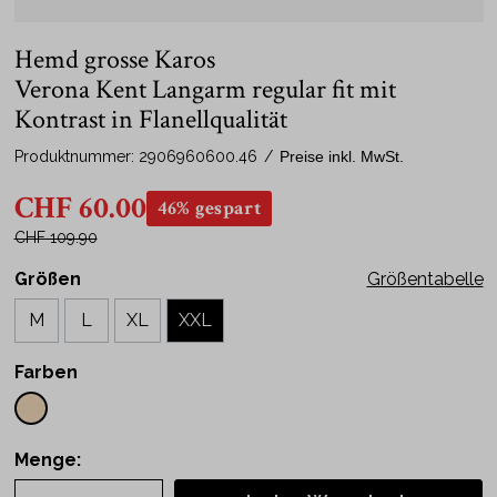
Hemd grosse Karos
Verona Kent Langarm regular fit mit
Kontrast in Flanellqualität
Produktnummer:
2906960600.46
/
Preise inkl. MwSt.
CHF 60.00
46% gespart
CHF 109.90
Größen
Größentabelle
M
L
XL
XXL
Farben
Menge: