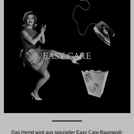
EASY CARE
Das Hemd wird aus spezieller Easy Care-Baumwoll-