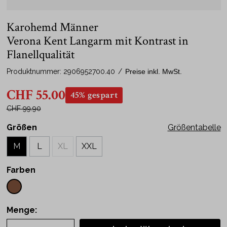
Karohemd Männer
Verona Kent Langarm mit Kontrast in
Flanellqualität
Produktnummer:
2906952700.40
/
Preise inkl. MwSt.
CHF 55.00
45% gespart
CHF 99.90
Größen
Größentabelle
M
L
XL
XXL
Farben
Menge: