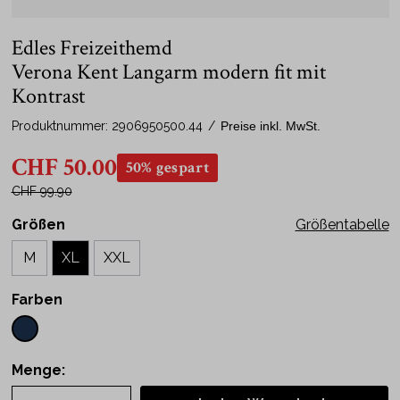
Edles Freizeithemd
Verona Kent Langarm modern fit mit
Kontrast
Produktnummer:
2906950500.44
/
Preise inkl. MwSt.
CHF 50.00
50% gespart
CHF 99.90
Größen
Größentabelle
M
XL
XXL
Farben
Menge: