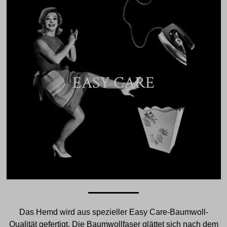
EASY CARE
Das Hemd wird aus spezieller Easy Care-Baumwoll-
Qualität gefertigt. Die Baumwollfaser glättet sich nach dem