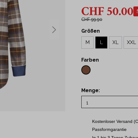
43
CHF 50.00
t Hemden
44
Hemden
45
CHF 99.90
46
Größen
ne
48
M
L
XL
XXL
50
S
Farben
M
L
XL
Menge:
2XL
3XL
Kostenloser Versand (C
Passformgarantie
In 1 bis 3 Tagen Zuhau