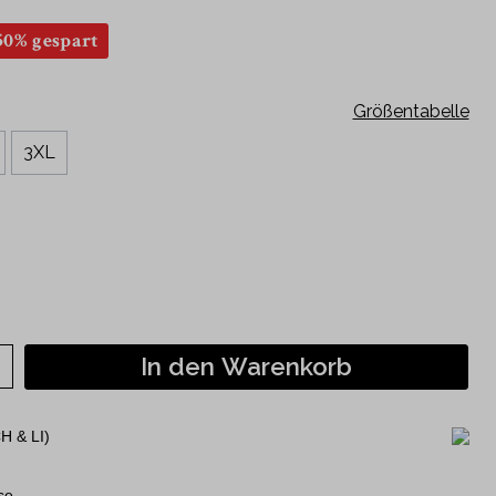
Kurzarm
50% gespart
120 Jahre Jubiläumshemden
Philipp Fankhauser Kollektion
Größentabelle
3XL
In den Warenkorb
H & LI)
se