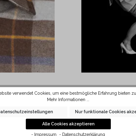
 ausgestattet. Durch die
Das Hemd wird aus s
bsite verwendet Cookies, um eine bestmögliche Erfahrung bieten z
ch diese Kragenform sehr
Baumwollfaser glättet 
Mehr Informationen ...
chmäleren Krawattenknoten
kleine Falten im Hemd le
atenschutzeinstellungen
Nur funktionale Cookies akz
ät liegt der Kragen des
ut.
Alle Cookies akzeptieren
- Impressum
- Datenschutzerklärung