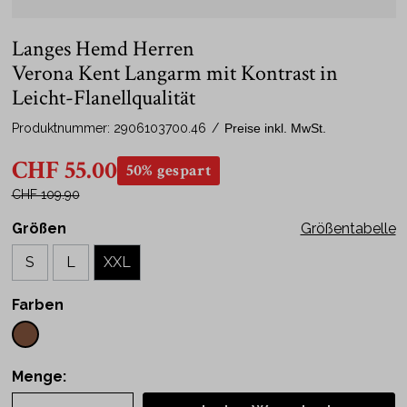
Langes Hemd Herren
Verona Kent Langarm mit Kontrast in
Leicht-Flanellqualität
Produktnummer:
2906103700.46
/
Preise inkl. MwSt.
CHF 55.00
50% gespart
CHF 109.90
Größen
Größentabelle
S
L
XXL
Farben
Menge: