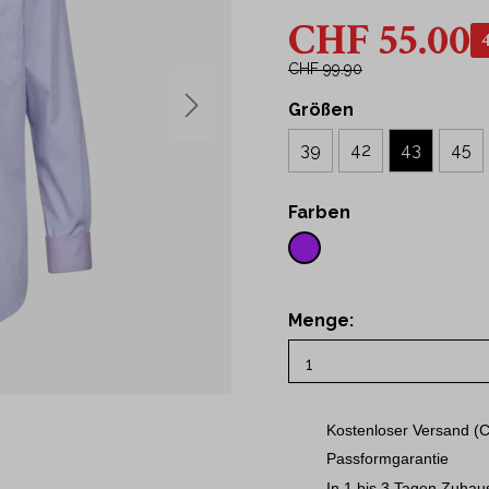
43
CHF 55.00
t Hemden
44
Hemden
45
CHF 99.90
46
Größen
ne
48
39
42
43
45
50
S
Farben
M
L
XL
Menge:
2XL
3XL
Kostenloser Versand (C
Passformgarantie
In 1 bis 3 Tagen Zuhau