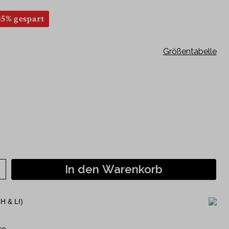
Kurzarm
45% gespart
120 Jahre Jubiläumshemden
Philipp Fankhauser Kollektion
Größentabelle
In den Warenkorb
H & LI)
se