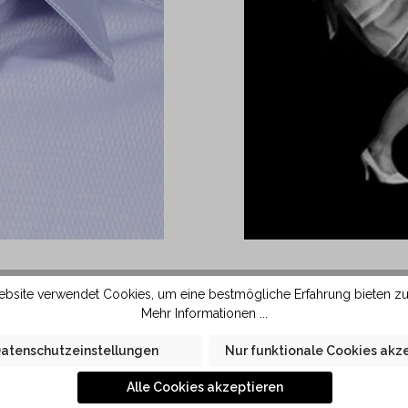
bsite verwendet Cookies, um eine bestmögliche Erfahrung bieten z
Form ausgestattet. Durch
Das Hemd wird aus 
Mehr Informationen ...
st sich diese Kragenform
Baumwollfaser glättet 
 Stoff und grösserem
kleine Falten im Hemd le
atenschutzeinstellungen
Nur funktionale Cookies akz
e in KAUF Qualität liegt
 der Haut.
Alle Cookies akzeptieren