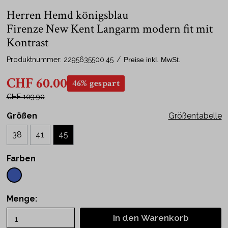
Herren Hemd königsblau
Firenze New Kent Langarm modern fit mit
Kontrast
Produktnummer:
2295635500.45
/
Preise inkl. MwSt.
CHF 60.00
46% gespart
CHF 109.90
Größen
Größentabelle
38
41
45
Farben
Menge:
In den Warenkorb