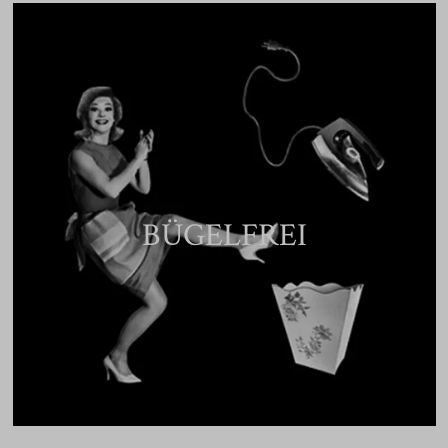
BÜGELFREI