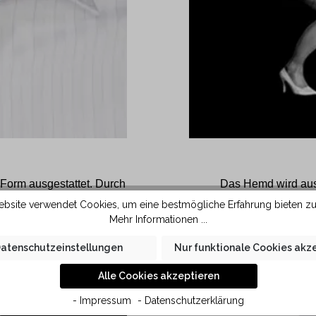
Form ausgestattet. Durch
Das Hemd wird aus 
st sich diese Kragenform
Baumwollfaser glättet 
bsite verwendet Cookies, um eine bestmögliche Erfahrung bieten z
 Stoff und grösserem
kleine Falten im Hemd le
Mehr Informationen ...
e in KAUF Qualität liegt
atenschutzeinstellungen
Nur funktionale Cookies akz
 der Haut.
Alle Cookies akzeptieren
- Impressum
- Datenschutzerklärung