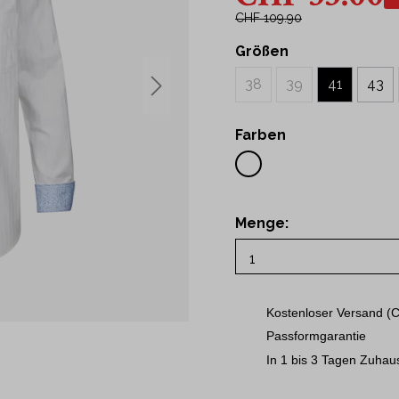
43
CHF 109.90
t Hemden
44
Hemden
Größen
45
46
38
39
41
43
ne
48
50
Farben
S
M
L
Menge:
XL
2XL
3XL
Kostenloser Versand (C
Passformgarantie
In 1 bis 3 Tagen Zuhau