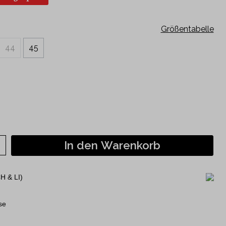
Kurzarm
120 Jahre Jubiläumshemden
Größentabelle
Philipp Fankhauser Kollektion
44
45
In den Warenkorb
H & LI)
se