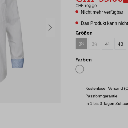
43
CHF 109.90
t Hemden
44
Nicht mehr verfügbar
Hemden
45
Das Produkt kann nicht
46
ne
Größen
48
50
38
39
41
43
S
M
Farben
L
XL
2XL
Kostenloser Versand (C
3XL
Passformgarantie
In 1 bis 3 Tagen Zuhau