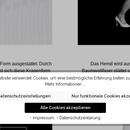
Form ausgestattet. Durch
Das Hemd wird aus 
st sich diese Kragenform
Baumwollfaser glättet 
 Stoff und grösserem
kleine Falten im Hemd le
bsite verwendet Cookies, um eine bestmögliche Erfahrung bieten z
Mehr Informationen ...
e in KAUF Qualität liegt
 der Haut.
atenschutzeinstellungen
Nur funktionale Cookies akz
Alle Cookies akzeptieren
- Impressum
- Datenschutzerklärung