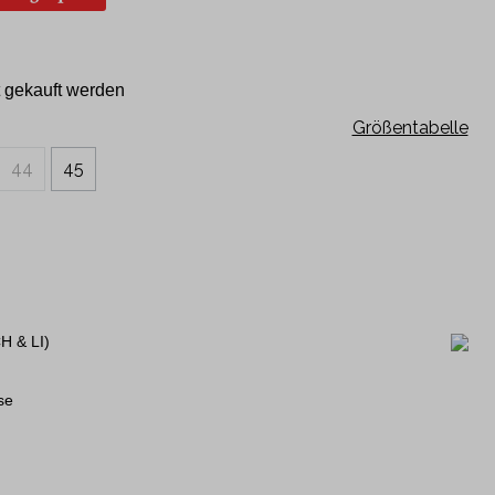
Kurzarm
120 Jahre Jubiläumshemden
 gekauft werden
Philipp Fankhauser Kollektion
Größentabelle
44
45
H & LI)
se