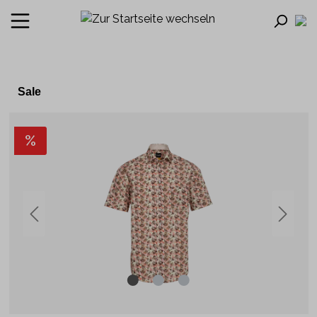
Sale
%