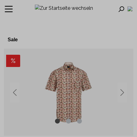
Sale
%