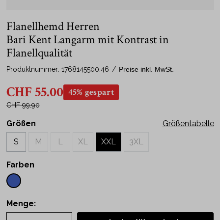
Flanellhemd Herren
Bari Kent Langarm mit Kontrast in
Flanellqualität
Produktnummer:
1768145500.46
/
Preise inkl. MwSt.
CHF 55.00
45% gespart
CHF 99.90
Größen
Größentabelle
S
M
L
XL
XXL
3XL
Farben
Menge: