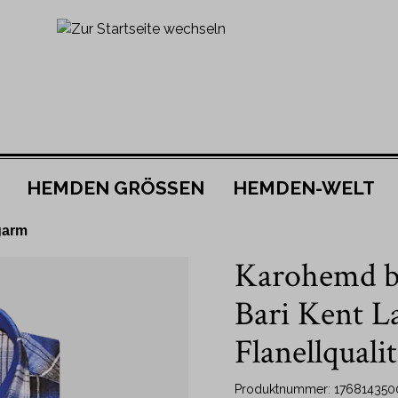
HEMDEN GRÖSSEN
HEMDEN-WELT
garm
ach Material
be
JOJOBA
Nach Grösse
Karohemd b
lhemden
38
Kragen
mden
39
Bari Kent L
Kentkragen
40
Flanellqualit
m
New Kent Kragen
41
it Hemden
Button Down Hemden
42
Produktnummer:
176814350
it Hemden