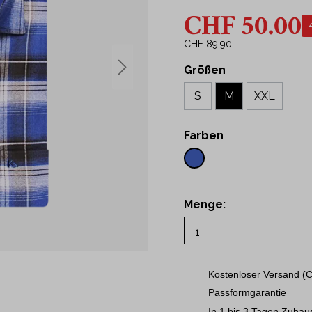
43
CHF 50.00
t Hemden
44
Hemden
45
CHF 89.90
46
Größen
ne
48
S
M
XXL
50
S
Farben
M
L
XL
Menge:
2XL
3XL
Kostenloser Versand (C
Passformgarantie
In 1 bis 3 Tagen Zuhau