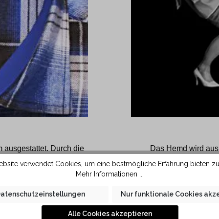
 ausgestattet. Durch die
Das Hemd wird aus s
ch diese Kragenform sehr
Baumwollfaser glättet 
bsite verwendet Cookies, um eine bestmögliche Erfahrung bieten z
chmäleren Krawattenknoten
kleine Falten im Hemd le
Mehr Informationen ...
ät liegt der Kragen des
atenschutzeinstellungen
Nur funktionale Cookies akz
ut.
Alle Cookies akzeptieren