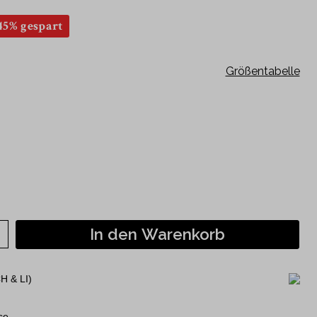
Kurzarm
45% gespart
120 Jahre Jubiläumshemden
Philipp Fankhauser Kollektion
Größentabelle
In den Warenkorb
H & LI)
se