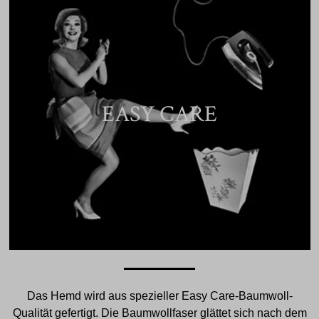
EASY CARE
Das Hemd wird aus spezieller Easy Care-Baumwoll-
Qualität gefertigt. Die Baumwollfaser glättet sich nach dem