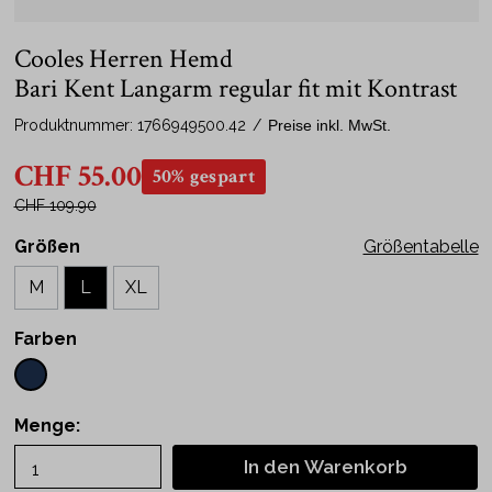
Cooles Herren Hemd
Bari Kent Langarm regular fit mit Kontrast
Produktnummer:
1766949500.42
/
Preise inkl. MwSt.
CHF 55.00
50% gespart
CHF 109.90
Größen
Größentabelle
M
L
XL
Farben
Menge:
In den Warenkorb