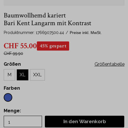
Baumwollhemd kariert
Bari Kent Langarm mit Kontrast
Produktnummer:
1766907500.44
/
Preise inkl. MwSt.
CHF 55.00
45% gespart
CHF 99.90
Größen
Größentabelle
M
XL
XXL
Farben
Menge:
In den Warenkorb