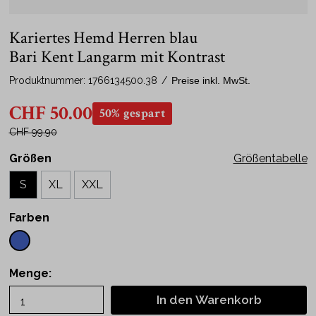
Kariertes Hemd Herren blau
Bari Kent Langarm mit Kontrast
Produktnummer:
1766134500.38
/
Preise inkl. MwSt.
CHF 50.00
50% gespart
CHF 99.90
Größen
Größentabelle
S
XL
XXL
Farben
Menge:
In den Warenkorb