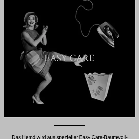
EASY CARE
Das Hemd wird aus spezieller Easy Care-Baumwoll-