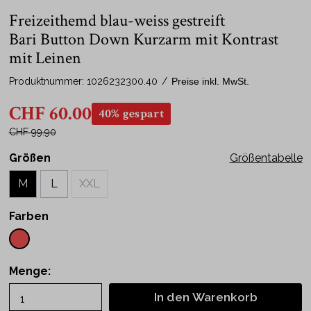
Freizeithemd blau-weiss gestreift
Bari Button Down Kurzarm mit Kontrast
mit Leinen
Produktnummer:
1026232300.40
/
Preise inkl. MwSt.
CHF 60.00
40% gespart
CHF 99.90
Größen
Größentabelle
M
L
XXL
Farben
Menge:
In den Warenkorb