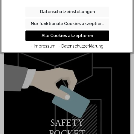
Hemd festgeknöpft und machen dieses Hemd auch ohne
Krawatte zu einem Blickfang. Wahlweise können Sie
Datenschutzeinstellungen
natürlich auch diesen Kragen mit einer schmalen Krawatte
Nur funktionale Cookies akzeptieren
kombinieren. Dank der qualitativ hochwertigen Baumwolle
liegt der Button Down Kragen des Hemdes angenehm
Alle Cookies akzeptieren
weich auf der Haut.
- Impressum
- Datenschutzerklärung
SAFETY
POCKET