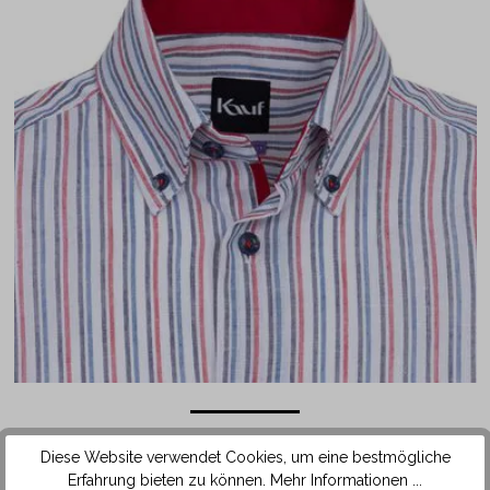
Das Hemd ist mit einem modischen Button Down Kragen
Diese Website verwendet Cookies, um eine bestmögliche
ausgestattet. Die enganstehenden Kragenspitzen sind am
Erfahrung bieten zu können.
Mehr Informationen ...