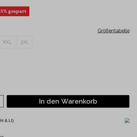
Kurzarm
45% gespart
120 Jahre Jubiläumshemden
Philipp Fankhauser Kollektion
Größentabelle
XXL
3XL
In den Warenkorb
H & LI)
se