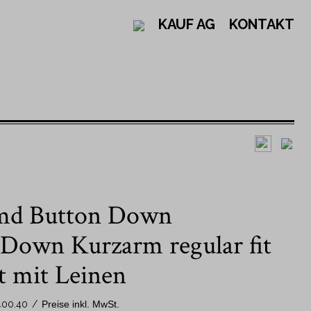
KAUF AG
KONTAKT
Design
Nach Kragenform
md Button Down
Einfarbige Hemden
New Kent Kragen
Gestreifte Hemden
Button Down Kragen
 Down Kurzarm regular fit
Karohemden
Kent Kragen
t mit Leinen
Gemusterte Hemden
Nach Ärmellänge
00.40
/
Preise inkl. MwSt.
Schweizer Hemden - Jacob Kauf
Langarm