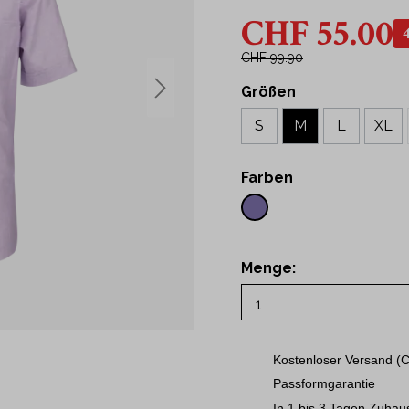
43
CHF 55.00
t Hemden
44
Hemden
45
CHF 99.90
46
Größen
ne
48
S
M
L
XL
50
S
Farben
M
L
XL
Menge:
2XL
3XL
Kostenloser Versand (C
Passformgarantie
In 1 bis 3 Tagen Zuhau