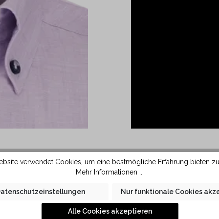
chen Button Down Kragen
Das Bari Kurzarmhemd
bsite verwendet Cookies, um eine bestmögliche Erfahrung bieten z
m Hemd festgeknöpft und
Qualität gefertigt. 
Mehr Informationen ...
fang. Wahlweise können
ursprüngliche Form. Le
atenschutzeinstellungen
Nur funktionale Cookies akz
tte kombinieren. Dank der
sich automatisch beim
Down Kragen des Bari
Alle Cookies akzeptieren
uf der Haut.