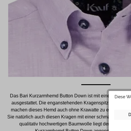
Das Bari Kurzarmhemd Button Down ist mit einem modis
Diese We
ausgestattet. Die enganstehenden Kragenspitzen sind a
machen dieses Hemd auch ohne Krawatte zu einem Blick
D
Sie natürlich auch diesen Kragen mit einer schmalen Krawa
qualitativ hochwertigen Baumwolle liegt der Button 
Kurzarmhemd Button Down angenehm weich a