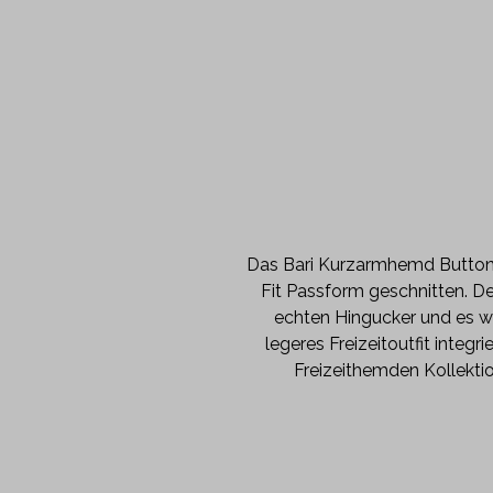
Das Bari Kurzarmhemd Button
Fit Passform geschnitten. D
echten Hingucker und es wi
legeres Freizeitoutfit integr
Freizeithemden Kollektio