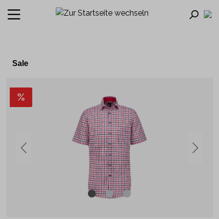
Sale
%