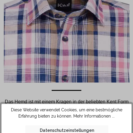
Das Hemd ist mit einem Kragen in der beliebten Kent Form
ausgestattet. Durch die etwas enger aneinanderliegenden
Diese Website verwendet Cookies, um eine bestmögliche
Kragenspitzen lässt sich diese Kragenform sehr gut mit
Erfahrung bieten zu können.
Mehr Informationen ...
einer sportiven Krawatte aus feinerem Stoff und schmäleren
Krawattenknoten tragen. Dank der hochwertigen
Datenschutzeinstellungen